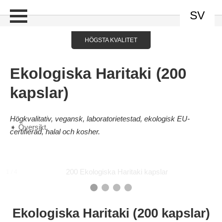
SV
HÖGSTA KVALITET
Ekologiska Haritaki (200
kapslar)
Högkvalitativ, vegansk, laboratorietestad, ekologisk EU-
➧ Översikt
certifierad, halal och kosher.
200 Ekologiska Haritaki kapslar
1 / 4
Ekologiska Haritaki (200 kapslar)